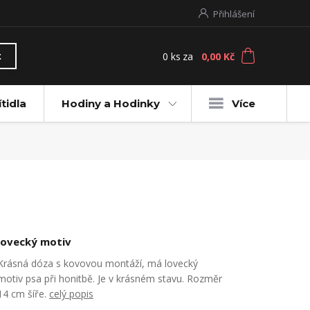
Přihlášení
0
ks
za
0,00 Kč
t
ítidla
Hodiny a Hodinky
Více
lovecký motiv
Krásná dóza s kovovou montáží, má lovecký
motiv psa při honitbě. Je v krásném stavu. Rozměr
14 cm šíře.
celý popis