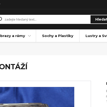
y
Hleda
brazy a rámy
Sochy a Plastiky
Lustry a Sv
ONTÁŽÍ