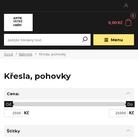
0
0,00 Kč
Menu
Úvod
Nábytek
Křesla, pohovky
Křesla, pohovky
Cena:
Od
Do
Kč
Kč
Štítky