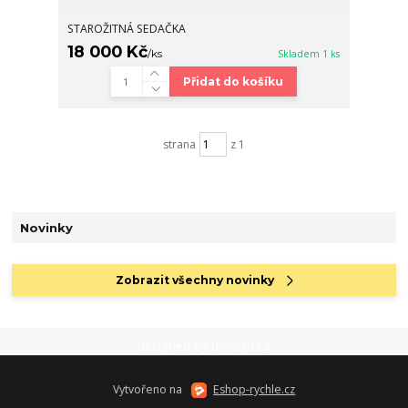
STAROŽITNÁ SEDAČKA
18 000 Kč
/
ks
Skladem 1 ks
Přidat do košíku
strana
z 1
Novinky
Zobrazit všechny novinky
designed by
unilogo.cz
Vytvořeno na
Eshop-rychle.cz