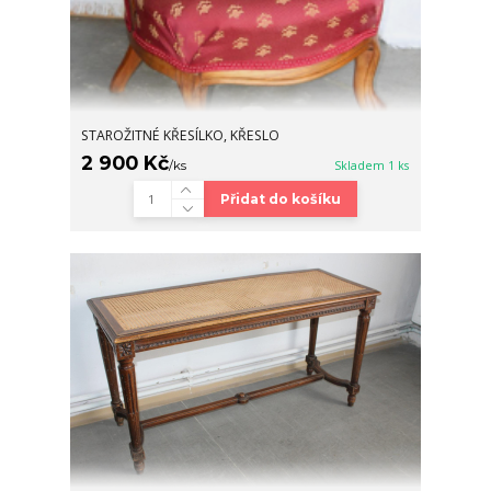
STAROŽITNÉ KŘESÍLKO, KŘESLO
2 900 Kč
/
ks
Skladem 1 ks
Přidat do košíku