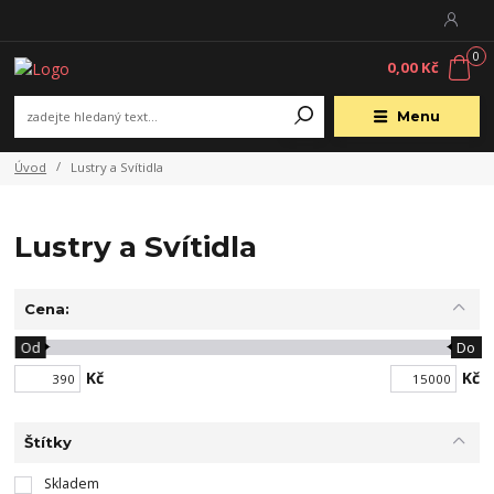
0
0,00 Kč
Menu
Úvod
Lustry a Svítidla
Lustry a Svítidla
Cena:
Od
Do
Kč
Kč
Štítky
Skladem