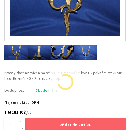
Krásný zlacený svícen na stěnu, je z masivního kovu, v pěkném stavu viz
foto. Rozměr 40 x 26 cm.
celý popis
Dostupnost
Skladem 1 ks
Nejsme plátci DPH
1 900 Kč
/
ks
Přidat do košíku