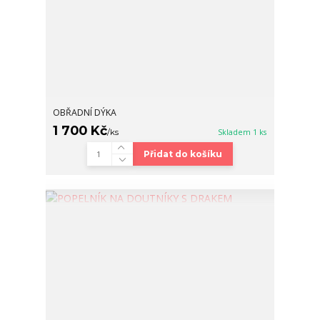
OBŘADNÍ DÝKA
1 700 Kč
/
ks
Skladem 1 ks
Přidat do košíku