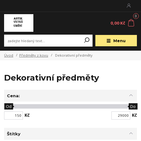
0
0,00 Kč
Menu
Úvod
Předměty z kovu
Dekorativní předměty
Dekorativní předměty
Cena:
Od
Do
Kč
Kč
Štítky