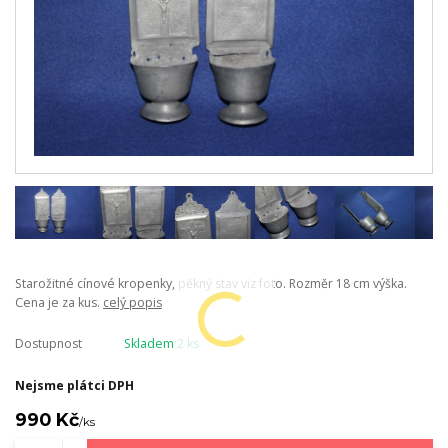
Starožitné cínové kropenky, pěkný stav viz foto. Rozměr 18 cm výška.
Cena je za kus.
celý popis
Dostupnost
Skladem 2 ks
Nejsme plátci DPH
990 Kč
/
ks