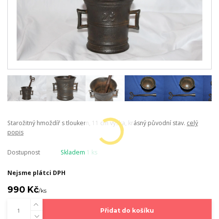
Starožitný hmoždíř s tloukem, 11 cm výška, krásný původní stav.
celý
popis
Dostupnost
Skladem 1 ks
Nejsme plátci DPH
990 Kč
/
ks
Přidat do košíku