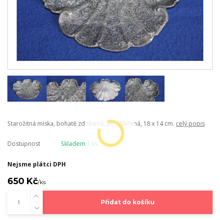
Starožitná miska, bohatě zdobená, postříbřená, 18 x 14 cm.
celý popis
Dostupnost
Skladem 1 ks
Nejsme plátci DPH
650 Kč
/
ks
Přidat do košíku