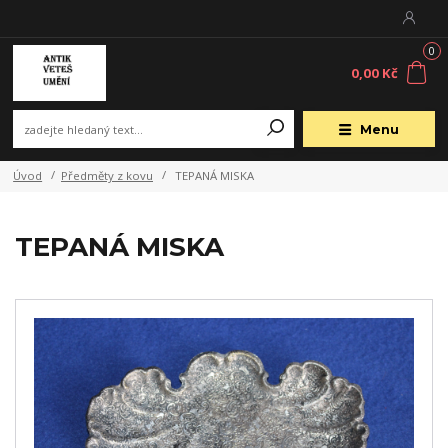
0
0,00 Kč
Menu
Úvod
Předměty z kovu
TEPANÁ MISKA
TEPANÁ MISKA