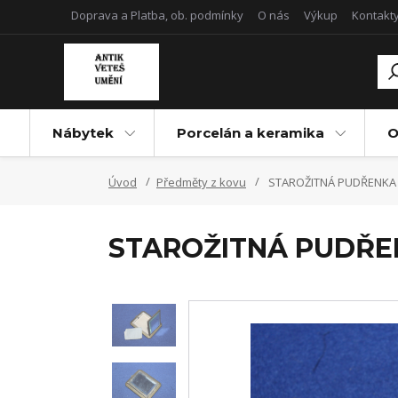
Doprava a Platba, ob. podmínky
O nás
Výkup
Kontakt
Nábytek
Porcelán a keramika
O
Úvod
Předměty z kovu
STAROŽITNÁ PUDŘENKA
STAROŽITNÁ PUDŘE