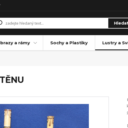
y
Hleda
brazy a rámy
Sochy a Plastiky
Lustry a Sv
U
STĚNU