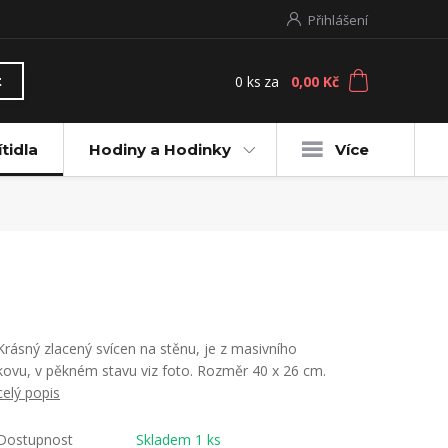
Přihlášení
0
ks
za
0,00 Kč
t
ítidla
Hodiny a Hodinky
Více
Krásný zlacený svícen na stěnu, je z masivního
kovu, v pěkném stavu viz foto. Rozměr 40 x 26 cm.
celý popis
Dostupnost
Skladem 1 ks