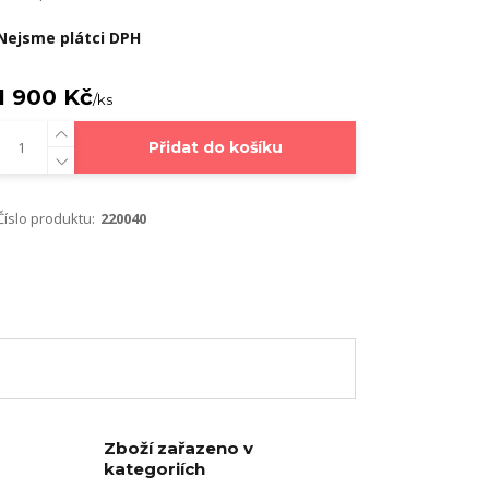
Nejsme plátci DPH
1 900 Kč
/
ks
Přidat do košíku
Číslo produktu:
220040
Zboží zařazeno v
kategoriích