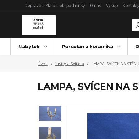
Doprava a Platba, ob. podmínky
O nás
Výkup
Kontakt
Nábytek
Porcelán a keramika
O
Úvod
Lustry a Svítidla
LAMPA, SVÍCEN NA STĚN
LAMPA, SVÍCEN NA 