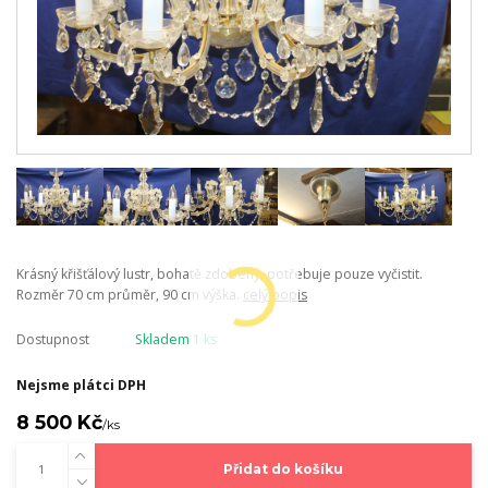
Krásný křišťálový lustr, bohatě zdobený, potřebuje pouze vyčistit.
Rozměr 70 cm průměr, 90 cm výška.
celý popis
Dostupnost
Skladem 1 ks
Nejsme plátci DPH
8 500 Kč
/
ks
Přidat do košíku