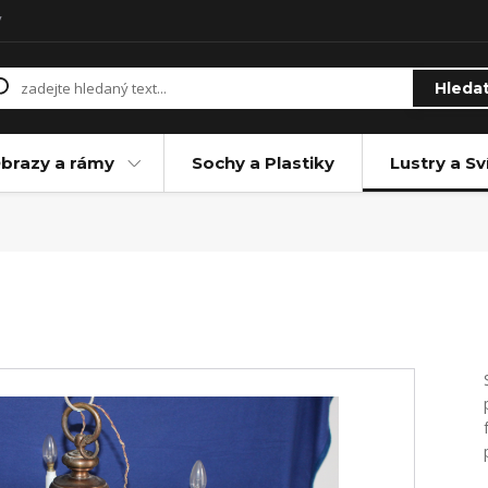
y
Hleda
brazy a rámy
Sochy a Plastiky
Lustry a Sv