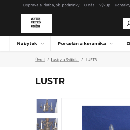
Doprava a Platba, ob. podmínky
O nás
Výkup
Kontakt
Nábytek
Porcelán a keramika
O
Úvod
Lustry a Svítidla
LUSTR
LUSTR