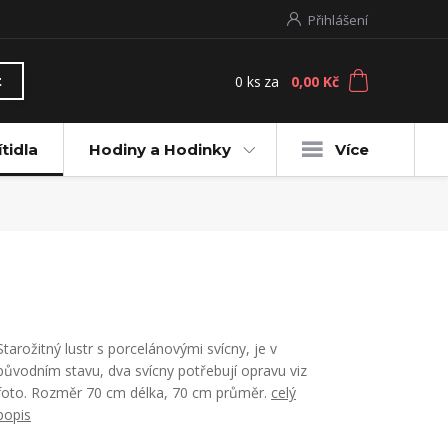
Přihlášení
0
ks
za
0,00 Kč
t
ítidla
Hodiny a Hodinky
Více
Starožitný lustr s porcelánovými svícny, je v
původním stavu, dva svícny potřebují opravu viz
foto. Rozměr 70 cm délka, 70 cm průměr.
celý
popis