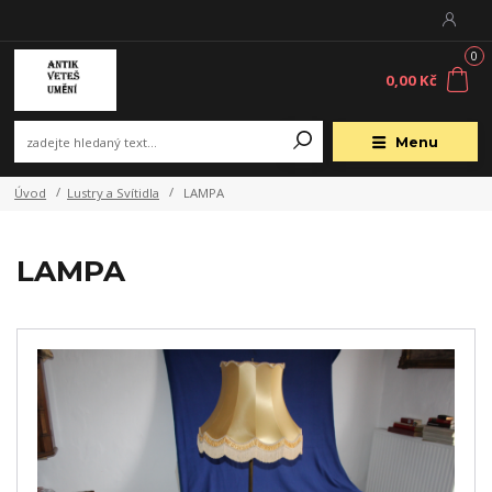
0
0,00 Kč
Menu
Úvod
Lustry a Svítidla
LAMPA
LAMPA