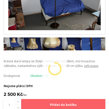
Krásná stará lampa se žlutým saténovým stínidlem, má mosaznou
základnu, nastavitelnou výšku. Rozměr 170- 180 cm výška.
celý popis
Dostupnost
Skladem 1 ks
Nejsme plátci DPH
2 500 Kč
/
ks
Přidat do košíku