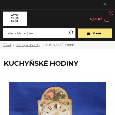
0
0,00 Kč
Menu
Úvod
Hodiny a Hodinky
KUCHYŇSKÉ HODINY
KUCHYŇSKÉ HODINY