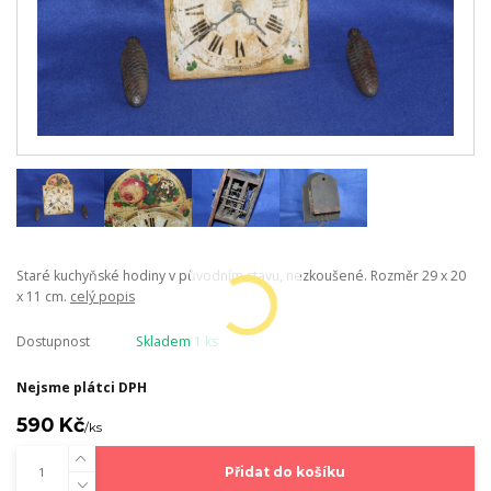
Staré kuchyňské hodiny v původním stavu, nezkoušené. Rozměr 29 x 20
x 11 cm.
celý popis
Dostupnost
Skladem 1 ks
Nejsme plátci DPH
590 Kč
/
ks
Přidat do košíku