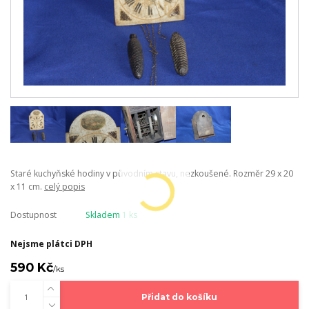
Staré kuchyňské hodiny v původním stavu, nezkoušené. Rozměr 29 x 20
x 11 cm.
celý popis
Dostupnost
Skladem 1 ks
Nejsme plátci DPH
590 Kč
/
ks
Přidat do košíku