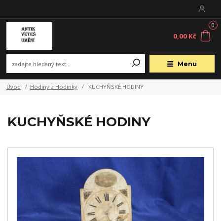
0
0,00 Kč
Menu
Úvod
Hodiny a Hodinky
KUCHYŇSKÉ HODINY
KUCHYŇSKÉ HODINY