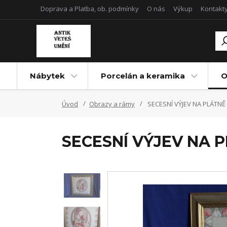
Doprava a Platba, ob. podmínky
O nás
Výkup
Kontakt
Nábytek
Porcelán a keramika
O
Úvod
Obrazy a rámy
SECESNÍ VÝJEV NA PLÁTNĚ
SECESNÍ VÝJEV NA 