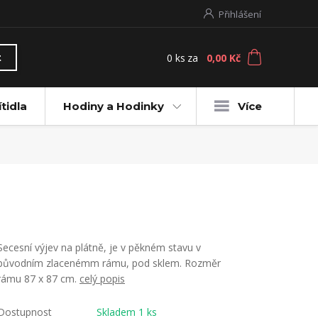
Přihlášení
0
ks
za
0,00 Kč
t
ítidla
Hodiny a Hodinky
Více
Secesní výjev na plátně, je v pěkném stavu v
původním zlacenémm rámu, pod sklem. Rozměr
rámu 87 x 87 cm.
celý popis
Dostupnost
Skladem 1 ks