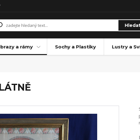
y
Hleda
brazy a rámy
Sochy a Plastiky
Lustry a Sv
PLÁTNĚ