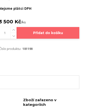
Nejsme plátci DPH
3 500 Kč
/
ks
Přidat do košíku
Číslo produktu:
181190
Zboží zařazeno v
kategoriích