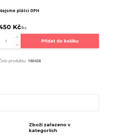
Nejsme plátci DPH
450 Kč
/
ks
Přidat do košíku
Číslo produktu:
180428
Zboží zařazeno v
kategoriích