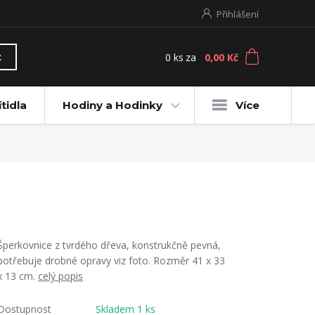
Přihlášení
0
ks
za
0,00 Kč
t
ítidla
Hodiny a Hodinky
Více
Šperkovnice z tvrdého dřeva, konstrukčně pevná,
potřebuje drobné opravy viz foto. Rozměr 41 x 33
x 13 cm.
celý popis
Dostupnost
Skladem 1 ks