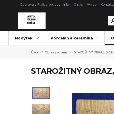
Doprava a Platba, ob. podmínky
O nás
Výkup
Kontakt
Nábytek
Porcelán a keramika
O
Úvod
Obrazy a rámy
STAROŽITNÝ OBRAZ, SIGN
STAROŽITNÝ OBRAZ, 