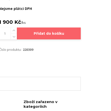
Nejsme plátci DPH
1 900 Kč
/
ks
Přidat do košíku
Číslo produktu:
220309
Zboží zařazeno v
kategoriích