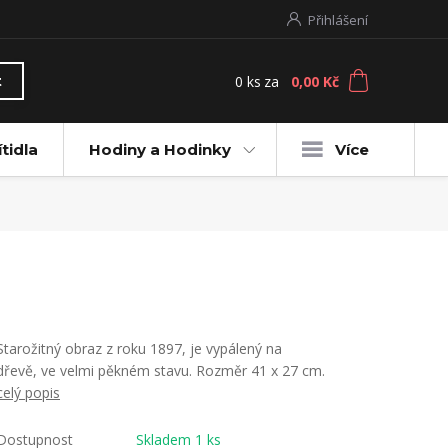
Přihlášení
0
ks
za
0,00 Kč
t
ítidla
Hodiny a Hodinky
Více
Starožitný obraz z roku 1897, je vypálený na
dřevě, ve velmi pěkném stavu. Rozměr 41 x 27 cm.
celý popis
Dostupnost
Skladem 1 ks