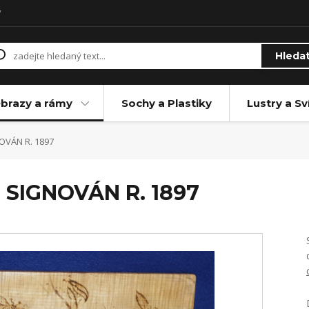
y
Hleda
brazy a rámy
Sochy a Plastiky
Lustry a Sv
OVÁN R. 1897
SIGNOVÁN R. 1897