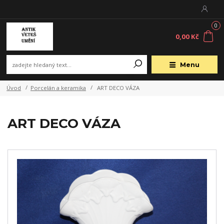
0
0,00 Kč
Menu
Úvod
Porcelán a keramika
ART DECO VÁZA
ART DECO VÁZA