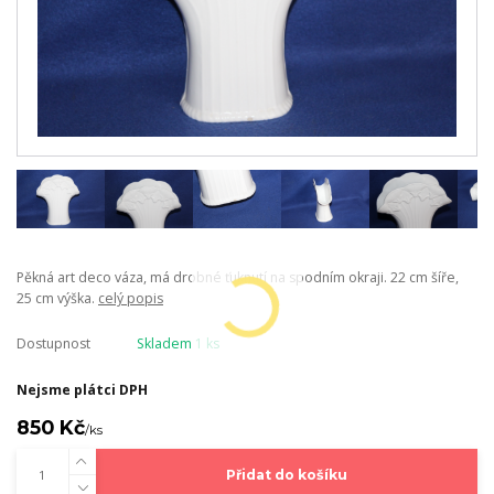
Pěkná art deco váza, má drobné ťuknutí na spodním okraji. 22 cm šíře,
25 cm výška.
celý popis
Dostupnost
Skladem 1 ks
Nejsme plátci DPH
850 Kč
/
ks
Přidat do košíku