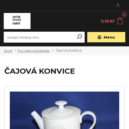
0
0,00 Kč
Menu
Úvod
Porcelán a keramika
ČAJOVÁ KONVICE
ČAJOVÁ KONVICE