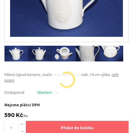
Pěkná čajová konvice, značená viz foto, 1 L obsah, 16 cm výška.
celý
popis
Dostupnost
Skladem 1 ks
Nejsme plátci DPH
590 Kč
/
ks
Přidat do košíku