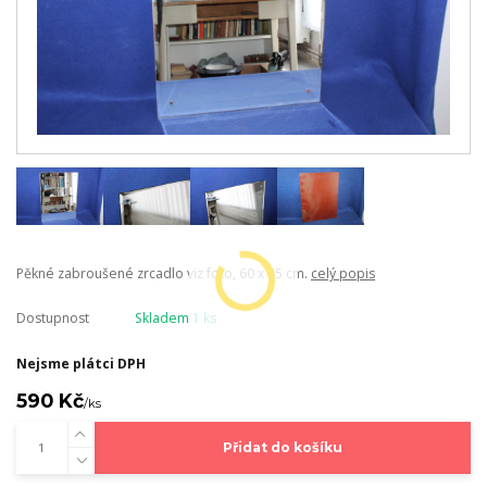
Pěkné zabroušené zrcadlo viz foto, 60 x 45 cm.
celý popis
Dostupnost
Skladem 1 ks
Nejsme plátci DPH
590 Kč
/
ks
Přidat do košíku