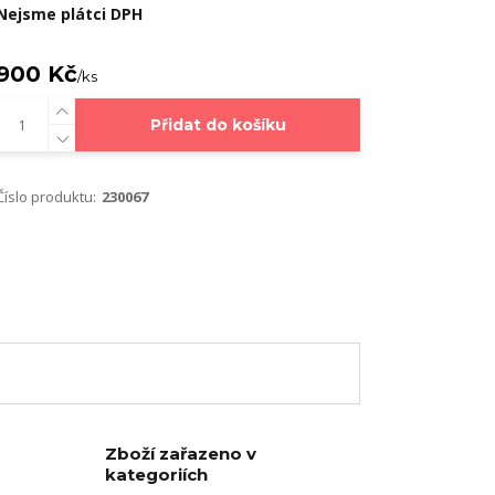
Nejsme plátci DPH
900 Kč
/
ks
Přidat do košíku
Číslo produktu:
230067
Zboží zařazeno v
kategoriích