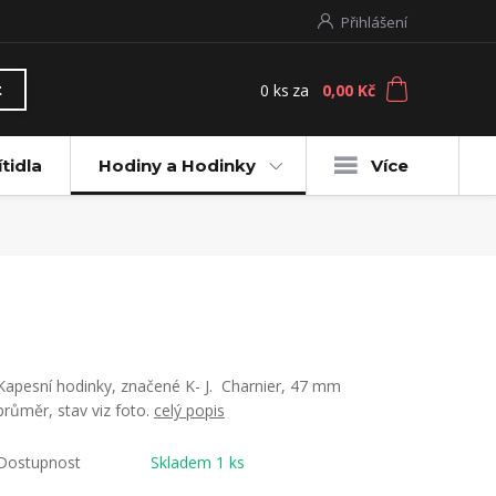
Přihlášení
0
ks
za
0,00 Kč
t
ítidla
Hodiny a Hodinky
Více
Kapesní hodinky, značené K- J. Charnier, 47 mm
průměr, stav viz foto.
celý popis
Dostupnost
Skladem 1 ks