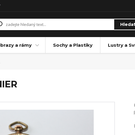
y
Hleda
brazy a rámy
Sochy a Plastiky
Lustry a Sv
R
NIER