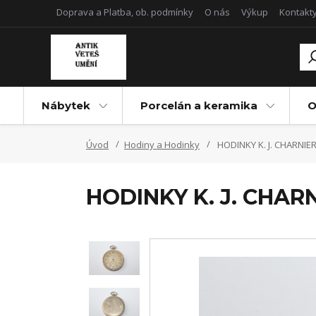
Doprava a Platba, ob. podmínky
O nás
Výkup
Kontakt
Nábytek
Porcelán a keramika
O
Úvod
Hodiny a Hodinky
HODINKY K. J. CHARNIE
HODINKY K. J. CHAR