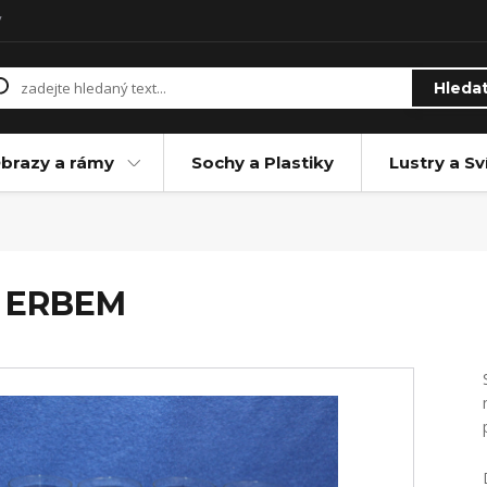
y
Hleda
brazy a rámy
Sochy a Plastiky
Lustry a Sv
S ERBEM