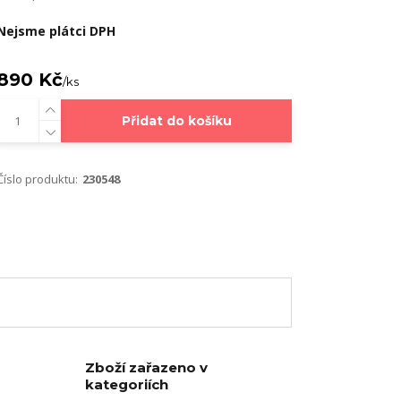
Nejsme plátci DPH
890 Kč
/
ks
Přidat do košíku
Číslo produktu:
230548
Zboží zařazeno v
kategoriích