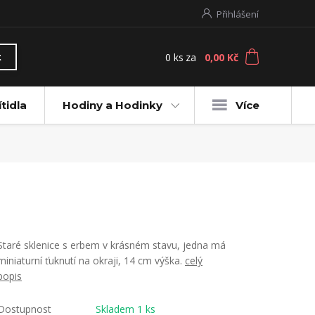
Přihlášení
0
ks
za
0,00 Kč
t
ítidla
Hodiny a Hodinky
Více
Staré sklenice s erbem v krásném stavu, jedna má
miniaturní ťuknutí na okraji, 14 cm výška.
celý
popis
Dostupnost
Skladem 1 ks