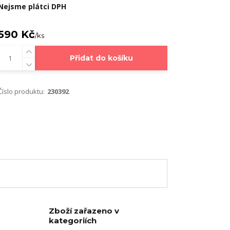
Nejsme plátci DPH
590 Kč
/
ks
Přidat do košíku
Číslo produktu:
230392
Zboží zařazeno v
kategoriích