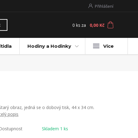
Přihlášení
0
ks
za
0,00 Kč
t
ítidla
Hodiny a Hodinky
Více
Starý obraz, jedná se o dobový tisk, 44 x 34 cm.
celý popis
Dostupnost
Skladem 1 ks