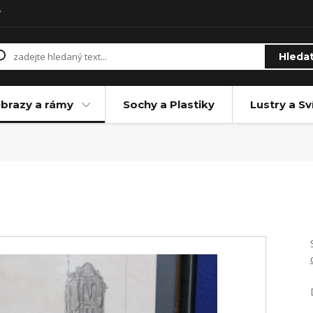
y
Hleda
brazy a rámy
Sochy a Plastiky
Lustry a Sv