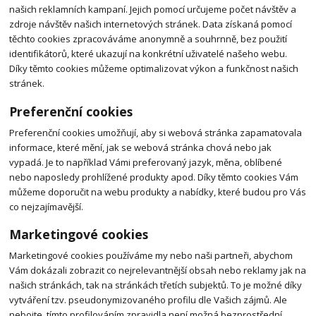
našich reklamních kampaní. Jejich pomocí určujeme počet návštěv a
zdroje návštěv našich internetových stránek. Data získaná pomocí
těchto cookies zpracováváme anonymně a souhrnně, bez použití
identifikátorů, které ukazují na konkrétní uživatelé našeho webu.
Díky těmto cookies můžeme optimalizovat výkon a funkčnost našich
stránek.
Preferenční cookies
Preferenční cookies umožňují, aby si webová stránka zapamatovala
informace, které mění, jak se webová stránka chová nebo jak
vypadá. Je to například Vámi preferovaný jazyk, měna, oblíbené
nebo naposledy prohlížené produkty apod. Díky těmto cookies Vám
můžeme doporučit na webu produkty a nabídky, které budou pro Vás
co nejzajímavější.
Marketingové cookies
Marketingové cookies používáme my nebo naši partneři, abychom
Vám dokázali zobrazit co nejrelevantnější obsah nebo reklamy jak na
našich stránkách, tak na stránkách třetích subjektů. To je možné díky
vytváření tzv. pseudonymizovaného profilu dle Vašich zájmů. Ale
nebojte, tímto profilováním zpravidla není možná bezprostřední