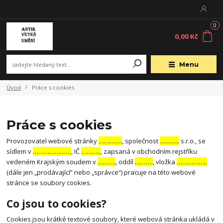
0
0,00 Kč
Menu
Úvod
Práce s cookies
Práce s cookies
Provozovatel webové stránky
………….
, společnost
………..
s.r.o., se
sídlem v
…………………
, IČ
………..
, zapsaná v obchodním rejstříku
vedeném Krajským soudem v
……….
, oddíl
……….
, vložka
……………..
(dále jen „prodávající“ nebo „správce“) pracuje na této webové
stránce se soubory cookies.
Co jsou to cookies?
Cookies jsou krátké textové soubory, které webová stránka ukládá v