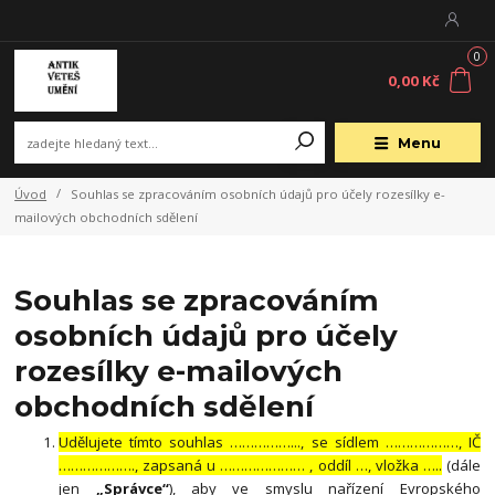
0
0,00 Kč
Menu
Úvod
Souhlas se zpracováním osobních údajů pro účely rozesílky e-
mailových obchodních sdělení
Souhlas se zpracováním
osobních údajů pro účely
rozesílky e-mailových
obchodních sdělení
Udělujete tímto souhlas ……………..., se sídlem ………………, IČ
………………., zapsaná u ………………… , oddíl …, vložka …..
(dále
jen
„Správce“
), aby ve smyslu nařízení Evropského