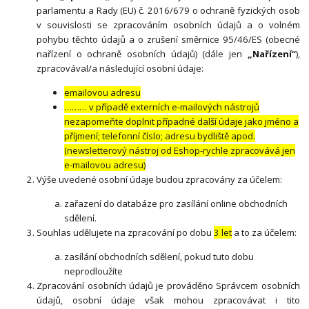
parlamentu a Rady (EU) č. 2016/679 o ochraně fyzických osob
v souvislosti se zpracováním osobních údajů a o volném
pohybu těchto údajů a o zrušení směrnice 95/46/ES (obecné
nařízení o ochraně osobních údajů) (dále jen
„Nařízení“
),
zpracovával/a následující osobní údaje:
emailovou adresu
……… v případě externích e-mailových nástrojů
nezapomeňte doplnit případné další údaje jako jméno a
příjmení; telefonní číslo; adresu bydliště apod.
(newsletterový nástroj od Eshop-rychle zpracovává jen
e-mailovou adresu)
Výše uvedené osobní údaje budou zpracovány za účelem:
zařazení do databáze pro zasílání online obchodních
sdělení.
Souhlas udělujete na zpracování po dobu
3 let
a to za účelem:
zasílání obchodních sdělení, pokud tuto dobu
neprodloužíte
Zpracování osobních údajů je prováděno Správcem osobních
údajů, osobní údaje však mohou zpracovávat i tito