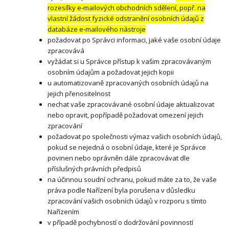
rozesílky e-mailových obchodních sdělení, popř. na
vlastní žádost fyzické odstranění osobních údajů z
databáze e-mailového nástroje
požadovat po Správci informaci, jaké vaše osobní údaje
zpracovává
vyžádat si u Správce přístup k vašim zpracovávaným
osobním údajům a požadovat jejich kopii
u automatizovaně zpracovaných osobních údajů na
jejich přenositelnost
nechat vaše zpracovávané osobní údaje aktualizovat
nebo opravit, popřípadě požadovat omezení jejich
zpracování
požadovat po společnosti výmaz vašich osobních údajů,
pokud se nejedná o osobní údaje, které je Správce
povinen nebo oprávněn dále zpracovávat dle
příslušných právních předpisů
na účinnou soudní ochranu, pokud máte za to, že vaše
práva podle Nařízení byla porušena v důsledku
zpracování vašich osobních údajů v rozporu s tímto
Nařízením
v případě pochybností o dodržování povinností