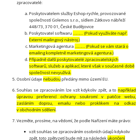
zpracovatelé:
Poskytovatelem služby Eshop-rychle, provozované
společností Golemos s.r.o., sídlem Zátkovo nábřeží
448/73, 370 01, České Budějovice
Poskytovatel softwaru
……… (Pokud využíváte např.
Externí mailingový nástroj.)
Marketingová agentura
……… (Pokud se vám stará o
emailing kompletně marketingová agentura.)
Případně další poskytovatelé zpracovatelských
softwarů, služeb a aplikací, které však v současné době
společnost nevyužívá.
Osobní údaje
nebudou
předány mimo území EU.
Souhlas se zpracováním lze vzít kdykoliv zpět, a to
například
úpravou preferencí ochrany soukromí v patičce webu,
zasláním dopisu, emailu nebo proklikem na odkaz
v obchodním sdělení
.
Vezměte, prosíme, na vědomí, že podle Nařízení máte právo:
vzít souhlas se zpracováním osobních údajů kdykoliv
zpět, toto zpětvzetí bude mít za následek
ukončení