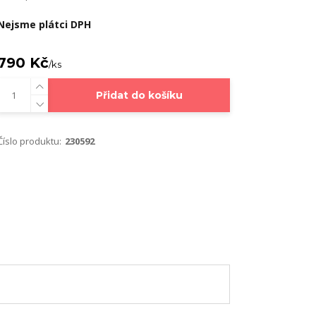
Nejsme plátci DPH
790 Kč
/
ks
Přidat do košíku
Číslo produktu:
230592