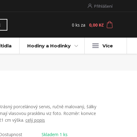
Přihlášení
0
ks
za
0,00 Kč
t
ítidla
Hodiny a Hodinky
Více
Krásný porcelánový servis, ručně malovaný, šálky
mají vlasovou prasklinu viz foto. Rozměr: konvice
21 cm výška.
celý popis
Dostupnost
Skladem 1 ks