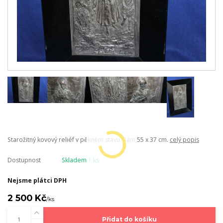
Starožitný kovový reliéf v pěkném stavu. Rám 55 x 37 cm.
celý popis
Dostupnost
Skladem 1 ks
Nejsme plátci DPH
2 500 Kč
/
ks
Přidat do košíku