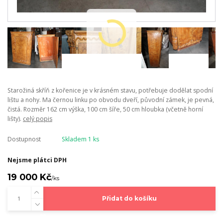
Starožiná skříň z kořenice je v krásném stavu, potřebuje dodělat spodní
lištu a nohy. Ma černou linku po obvodu dveří, původní zámek, je pevná,
čistá. Rozměr 162 cm výška, 100 cm šíře, 50 cm hloubka (včetně horní
lišty).
celý popis
Dostupnost
Skladem 1 ks
Nejsme plátci DPH
19 000 Kč
/
ks
Přidat do košíku