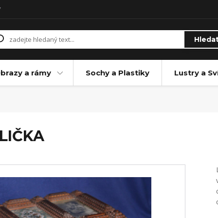
y
Hleda
brazy a rámy
Sochy a Plastiky
Lustry a Sv
LIČKA