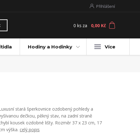
Přihlášení
0
ks
za
0,00 Kč
t
ítidla
Hodiny a Hodinky
Více
Luxusní stará šperkovnice ozdobený pohledy a
vyšívanou dečkou, pěkný stav, na zadní straně
chybí kousek ozdobné lišty. Rozměr 37 x 23 cm, 17
cm výška.
celý popis