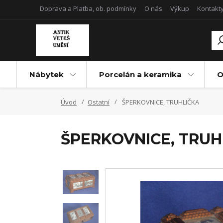
Doprava a Platba, ob. podmínky
O nás
Výkup
Kontakt
Nábytek
Porcelán a keramika
O
Úvod
Ostatní
ŠPERKOVNICE, TRUHLIČKA
ŠPERKOVNICE, TRUH