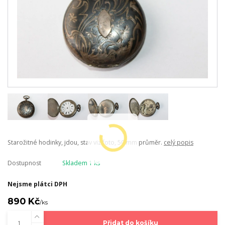
Starožitné hodinky, jdou, stav viz foto, 50 mm průměr.
celý popis
Dostupnost
Skladem 1 ks
Nejsme plátci DPH
890 Kč
/
ks
Přidat do košíku