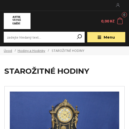
0
0,00 Kč
Menu
Úvod
Hodiny a Hodinky
STAROŽITNÉ HODINY
STAROŽITNÉ HODINY