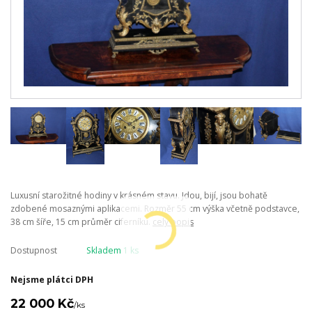
Luxusní starožitné hodiny v krásném stavu. Jdou, bijí, jsou bohatě
zdobené mosaznými aplikacemi. Rozměr 55 cm výška včetně podstavce,
38 cm šíře, 15 cm průměr ciferníku.
celý popis
Dostupnost
Skladem 1 ks
Nejsme plátci DPH
22 000 Kč
/
ks