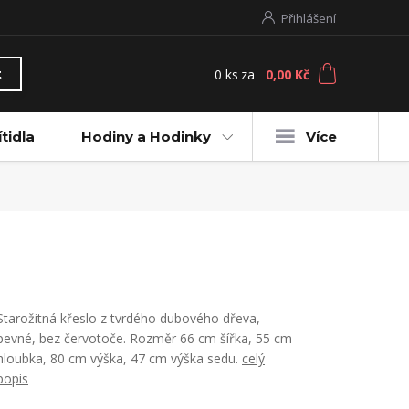
Přihlášení
0
ks
za
0,00 Kč
t
ítidla
Hodiny a Hodinky
Více
Starožitná křeslo z tvrdého dubového dřeva,
pevné, bez červotoče. Rozměr 66 cm šířka, 55 cm
hloubka, 80 cm výška, 47 cm výška sedu.
celý
popis