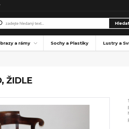
y
Hleda
brazy a rámy
Sochy a Plastiky
Lustry a Sv
, ŽIDLE