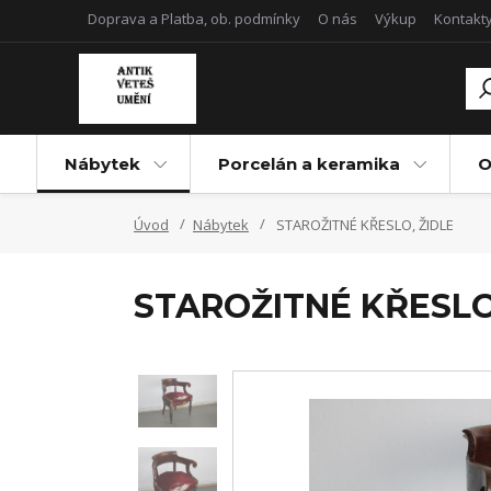
Doprava a Platba, ob. podmínky
O nás
Výkup
Kontakt
Nábytek
Porcelán a keramika
O
Úvod
Nábytek
STAROŽITNÉ KŘESLO, ŽIDLE
STAROŽITNÉ KŘESLO