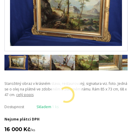
Starožitný obraz v krásném stavu, restaurovaný, signatura viz. foto. Jedná
se o olej na plátně ve zdobeném a zlaceném rámu. Rám 85 x 73 cm, 68 x
47 cm.
celý popis
Dostupnost
Skladem 1 ks
Nejsme plátci DPH
16 000 Kč
/
ks