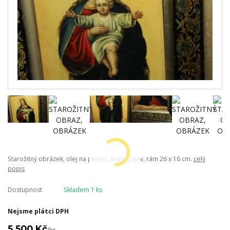
Starožitný obrázek, olej na plechu, krásný stav, rám 26 x 16 cm.
celý
popis
Dostupnost
Skladem 1 ks
Nejsme plátci DPH
5 500 Kč
/
ks