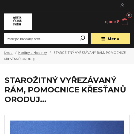
0
0,00 Kč
Menu
Úvod
Hodiny a Hodinky
STAROŽITNÝ VYŘEZÁVANÝ RÁM, POMOCNICE
KŘESŤANŮ ORODUJ...
STAROŽITNÝ VYŘEZÁVANÝ
RÁM, POMOCNICE KŘESŤANŮ
ORODUJ...