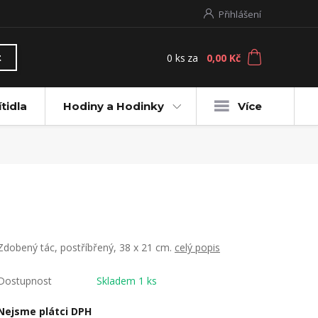
Přihlášení
0
ks
za
0,00 Kč
t
ítidla
Hodiny a Hodinky
Více
Zdobený tác, postříbřený, 38 x 21 cm.
celý popis
Dostupnost
Skladem 1 ks
Nejsme plátci DPH