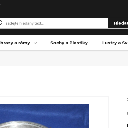
y
Hleda
brazy a rámy
Sochy a Plastiky
Lustry a Sv