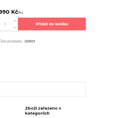
990 Kč
/
ks
Přidat do košíku
Číslo produktu:
250031
Zboží zařazeno v
kategoriích