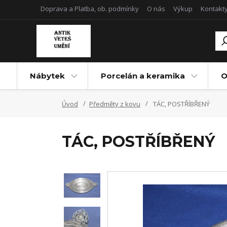
Doprava a Platba, ob. podmínky
O nás
Výkup
Kontakt
Nábytek
Porcelán a keramika
O
Úvod
Předměty z kovu
TÁC, POSTŘÍBŘENÝ
TÁC, POSTŘÍBŘENÝ