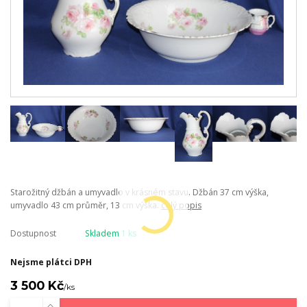
Starožitný džbán a umyvadlo v krásném stavu. Džbán 37 cm výška,
umyvadlo 43 cm průměr, 13 cm výška.
celý popis
Dostupnost
Skladem 1 ks
Nejsme plátci DPH
3 500 Kč
/
ks