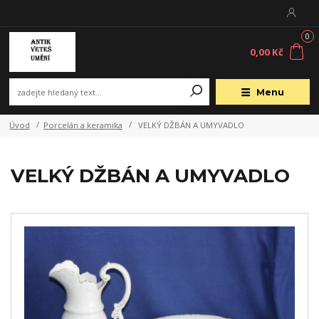
0
0,00 Kč
Menu
Úvod
Porcelán a keramika
VELKÝ DŽBÁN A UMYVADLO
VELKÝ DŽBÁN A UMYVADLO