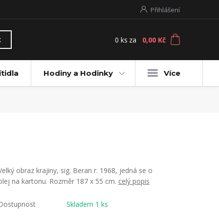
Přihlášení
0
ks
za
0,00 Kč
t
ítidla
Hodiny a Hodinky
Více
Velký obraz krajiny, sig. Beran r. 1968, jedná se o
olej na kartonu. Rozměr 187 x 55 cm.
celý popis
Dostupnost
Skladem 1 ks