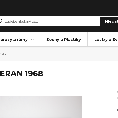
y
Hleda
brazy a rámy
Sochy a Plastiky
Lustry a Sv
 1968
BERAN 1968