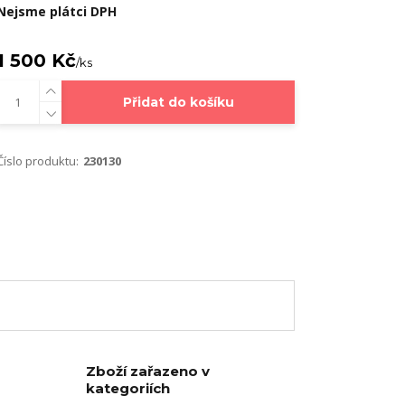
Nejsme plátci DPH
1 500 Kč
/
ks
Přidat do košíku
Číslo produktu:
230130
Zboží zařazeno v
kategoriích