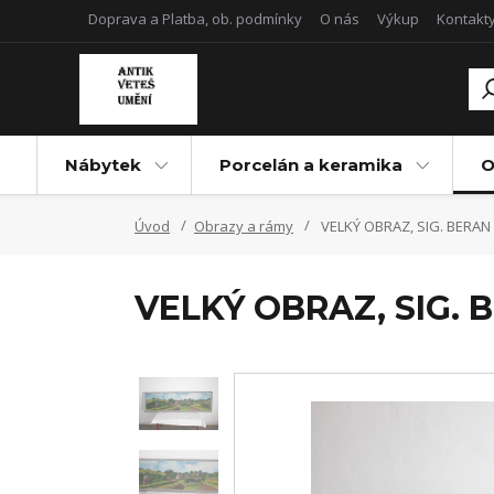
Doprava a Platba, ob. podmínky
O nás
Výkup
Kontakt
Nábytek
Porcelán a keramika
O
Úvod
Obrazy a rámy
VELKÝ OBRAZ, SIG. BERAN
VELKÝ OBRAZ, SIG. 