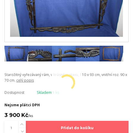
Starožitný vyřezávaný rám, v krásném stavu, 110 x 93 cm, vnitřní roz. 90 x
70 cm.
celý popis
Dostupnost
Skladem 1 ks
Nejsme plátci DPH
3 900 Kč
/
ks
Přidat do košíku