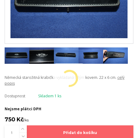
Německá starožitná krabička vykládaná bílým kovem. 22 x 6 cm.
celý
popis
Dostupnost
Skladem 1 ks
Nejsme plátci DPH
750 Kč
/
ks
Přidat do košíku